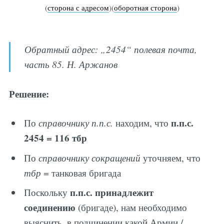
(
сторона с адресом
)(
оборотная сторона
)
Обратный адрес: „2454“ полевая почта,
часть 85. Н. Аржанов
Решение:
п.п.с.
По
справочнику п.п.с.
находим, что
2454 = 116 тбр
По
справочнику сокращений
уточняем, что
тбр
= танковая бригада
п.п.с. принадлежит
Поскольку
соединению
(бригаде), нам необходимо
выяснить, в подчинении какой Армии /