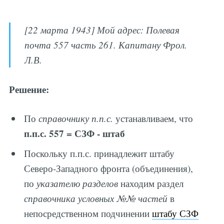
[22 марта 1943] Мой адрес: Полевая
почта 557 часть 261. Капитану Фрол.
Л.В.
Решение:
По
справочнику п.п.с.
устанавливаем, что
п.п.с. 557 = СЗФ - штаб
Поскольку п.п.с. принадлежит штабу
Северо-Западного фронта (объединения),
по
указателю разделов
находим раздел
справочника условных №№ частей
в
непосредственном подчинении
штабу СЗФ