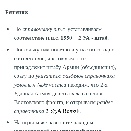
Решение:
По
справочнику п.п.с.
устанавливаем
п.п.с. 1550 = 2 УА - штаб
соответствие
.
Поскольку нам повезло и у нас всего одно
соответствие, и к тому же п.п.с.
принадлежит штабу Армии (объединения),
сразу по
указателю разделов справочника
условных №№ частей
находим, что 2-я
Ударная Армия действовала в составе
Волховского фронта, и открываем
раздел
справочника
2 Уд.А ВолхФ
.
На первом же развороте находим
условный номер
интересующий нас