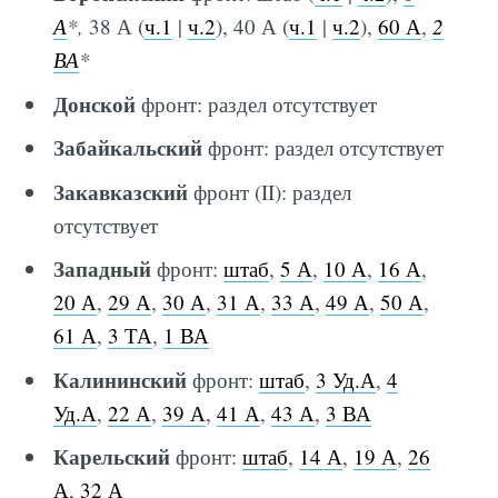
А
*,
38 А (
ч.1
|
ч.2
), 40 А (
ч.1
|
ч.2
),
60 А
,
2
ВА
*
Донской
фронт: раздел отсутствует
Забайкальский
фронт: раздел отсутствует
Закавказский
фронт (II): раздел
отсутствует
Западный
фронт:
штаб
,
5 А
,
10 А
,
16 А
,
20 А
,
29 А
,
30 А
,
31 А
,
33 А
,
49 А
,
50 А
,
61 А
,
3 ТА
,
1 ВА
Калининский
фронт:
штаб
,
3 Уд.А
,
4
Уд.А
,
22 А
,
39 А
,
41 А
,
43 А
,
3 ВА
Карельский
фронт:
штаб
,
14 А
,
19 А
,
26
А
,
32 А