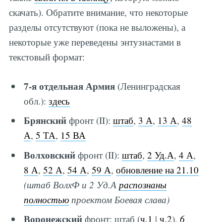
скачать). Обратите внимание, что некоторые
разделы отсутствуют (пока не выложены), а
некоторые уже переведены энтузиастами в
текстовый формат:
7-я отдельная Армия
(Ленинградская
обл.):
здесь
Брянский
фронт (II):
штаб
,
3 А
,
13 А
,
48
А
,
5 ТА
,
15 ВА
Волховский
фронт (II):
штаб
,
2 Уд.А
,
4 А
,
8 А
,
52 А
,
54 А
,
59 А
,
обновление на 21.10
(штаб ВолхФ и 2 Уд.А
распознаны
полностью
проектом Боевая слава)
Воронежский
фронт: штаб (
ч.1
|
ч.2
),
6