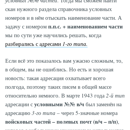
условных №№ частей
. Тогда мы сможем найти
скан нужного раздела справочника условных
номеров и в нём отыскать наименование части. А
п.п.с. + наименованием части
задачу с номером
мы по сути уже научились решать, когда
разбирались с адресами
1-го типа.
Если всё это показалось вам ужасно сложным, то,
в общем, вы не ошиблись. Но есть и хорошая
новость: такая адресация охватывает всего
полгода, поэтому таких писем в общей массе
относительно немного. В марте 1943 года
2-й тип
условными №№ в/ч
адресации с
был заменён на
адресацию
3-го типа
– через 5-значные номера
войсковых частей – полевых почт (в/ч – п/п)
,