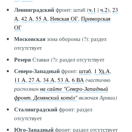
Ленинградский
фронт: штаб (
ч.1
|
ч.2
),
23
А
,
42 А
,
55 А
,
Невская ОГ
,
Приморская
ОГ
Московская
зона обороны (?): раздел
отсутствует
Резерв
Ставки (?): раздел отсутствует
Северо-Западный
фронт:
штаб
,
1 Уд.А
,
11 А
,
27 А
,
34 А
,
53 А
,
6 ВА
(частично
распознан
на сайте "Северо-Западный
фронт. Демянский котёл"
включая Армии)
Сталинградский
фронт: раздел
отсутствует
Юго-Западный
фронт: раздел отсутствует