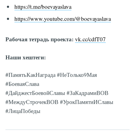
https://t.me/boevayaslava
https://www.youtube.com/@boevayaslava
Рабочая тетрадь проекта:
vk.cc/cdfT07
Наши хештеги:
#ПамятьКакНаграда #НеТолько9Мая
#БоеваяСлава
#ДайджестБоевойСлавы #ЗаКадрамиВОВ
#МеждуСтрочекВОВ #УрокПамятиИСлавы
#ЛицаПобеды