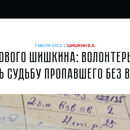
/
7 ИЮЛЯ 2022
ШИШКИН В.А.
дового Шишкина: волонтер
ь судьбу пропавшего без в