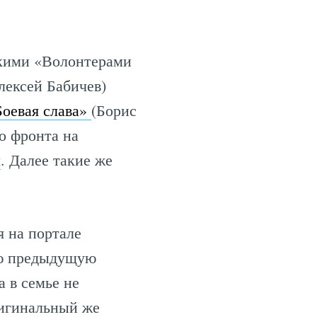
скими «Волонтерами
лексей Бабичев)
Боевая слава»
(Борис
о фронта на
м
. Далее такие же
я на портале
всю предыдущую
 в семье не
ригинальный же