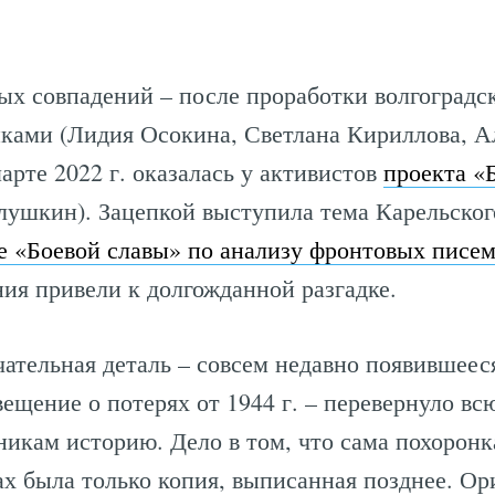
ых совпадений – после проработки волгоград
ками (Лидия Осокина, Светлана Кириллова, А
марте 2022 г. оказалась у активистов
проекта «
ушкин). Зацепкой выступила тема Карельског
е «Боевой славы» по анализу фронтовых писе
ия привели к долгожданной разгадке.
ательная деталь – совсем недавно появившеес
вещение о потерях от 1944 г. – перевернуло 
икам историю. Дело в том, что сама похоронка
ках была только копия, выписанная позднее. О