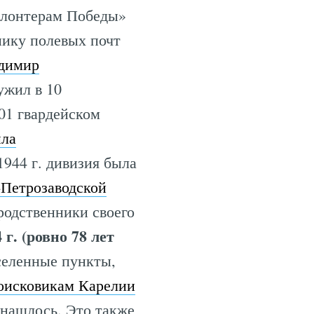
Волонтерам Победы»
нику полевых почт
димир
ужил в 10
301 гвардейском
ыла
1944 г. дивизия была
-Петрозаводской
родственники своего
 г. (ровно 78 лет
селенные пункты,
оисковикам Карелии
 нашлось. Это также