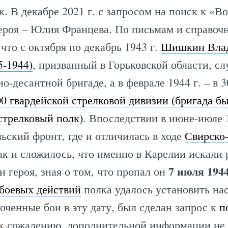
к. В декабре 2021 г. с запросом на поиск к «
героя – Юлия Францева. По письмам и справоч
 что с октября по декабрь 1943 г.
Шишкин Вла
5-1944)
, призванный в Горьковской области, сл
о-десантной бригаде, а в феврале 1944 г. – в 
00 гвардейской стрелковой дивизии (бригада б
стрелковый полк)
. Впоследствии в июне-июле 
ьский фронт, где и отличилась в ходе
Свирско
ак и сложилось, что именно в Карелии искали 
7 июля 1944
и героя, зная о том, что пропал он
боевых действий
полка удалось установить на
оченные бои в эту дату, был сделан запрос к
п
 к сожалению, дополнительной информации не